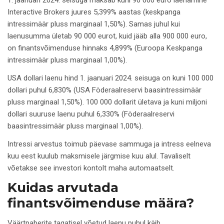
1. jaanuari 2024. seisuga maksab kuni 90 000 euro laenamine
Interactive Brokers juures 5,399% aastas (keskpanga
intressimäär pluss marginaal 1,50%). Samas juhul kui
laenusumma ületab 90 000 eurot, kuid jääb alla 900 000 euro,
on finantsvõimenduse hinnaks 4,899% (Euroopa Keskpanga
intressimäär pluss marginaal 1,00%).
USA dollari laenu hind 1. jaanuari 2024. seisuga on kuni 100 000
dollari puhul 6,830% (USA Föderaalreservi baasintressimäär
pluss marginaal 1,50%). 100 000 dollarit ületava ja kuni miljoni
dollari suuruse laenu puhul 6,330% (Föderaalreservi
baasintressimäär pluss marginaal 1,00%).
Intressi arvestus toimub päevase sammuga ja intress eelneva
kuu eest kuulub maksmisele järgmise kuu alul. Tavaliselt
võetakse see investori kontolt maha automaatselt.
Kuidas arvutada
finantsvõimenduse määra?
Väärtpaberite tagatisel võetud laenu puhul käib