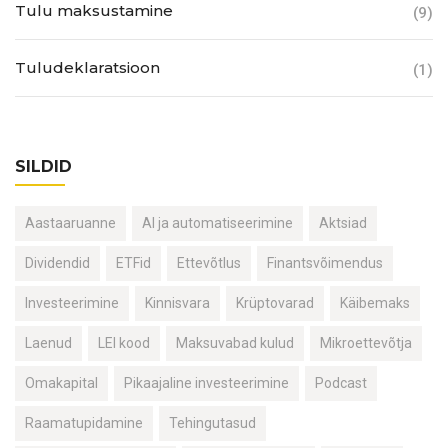
Tulu maksustamine
(9)
Tuludeklaratsioon
(1)
SILDID
Aastaaruanne
AI ja automatiseerimine
Aktsiad
Dividendid
ETFid
Ettevõtlus
Finantsvõimendus
Investeerimine
Kinnisvara
Krüptovarad
Käibemaks
Laenud
LEI kood
Maksuvabad kulud
Mikroettevõtja
Omakapital
Pikaajaline investeerimine
Podcast
Raamatupidamine
Tehingutasud