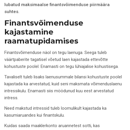
lubatud maksimaalse finantsvõimenduse piirmäära
suhtes.
Finantsvõimenduse
kajastamine
raamatupidamises
Finantsvõimenduse näol on tegu laenuga. Seega tuleb
väärtpaberite tagatisel võetud laen kajastada ettevõtte
kohustuste poolel. Enamasti on tegu lühiajalise kohustisega.
Tavaliselt tuleb lisaks laenusummale bilansi kohustuste poolel
kajastada ka arvestatud, kuid seni maksmata võimenduslaenu
intressikulu. Enamasti siis möödunud kuu eest arvestatud
intress.
Need makstud intressid tuleb loomulikult kajastada ka
kasumiaruandes kui finantskulu.
Kuidas saada maaklerkonto aruannetest sotti, kas