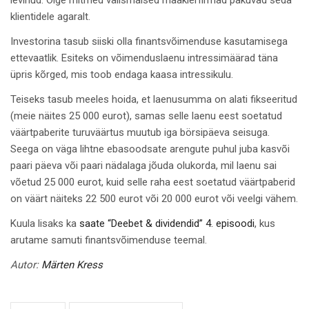
levinud. Õige mitmed välismaised maaklerfirmad pakuvad seda
klientidele agaralt.
Investorina tasub siiski olla finantsvõimenduse kasutamisega
ettevaatlik. Esiteks on võimenduslaenu intressimäärad täna
üpris kõrged, mis toob endaga kaasa intressikulu.
Teiseks tasub meeles hoida, et laenusumma on alati fikseeritud
(meie näites 25 000 eurot), samas selle laenu eest soetatud
väärtpaberite turuväärtus muutub iga börsipäeva seisuga.
Seega on väga lihtne ebasoodsate arengute puhul juba kasvõi
paari päeva või paari nädalaga jõuda olukorda, mil laenu sai
võetud 25 000 eurot, kuid selle raha eest soetatud väärtpaberid
on väärt näiteks 22 500 eurot või 20 000 eurot või veelgi vähem.
Kuula lisaks ka
saate “Deebet & dividendid” 4. episoodi
, kus
arutame samuti finantsvõimenduse teemal.
Autor:
Märten Kress