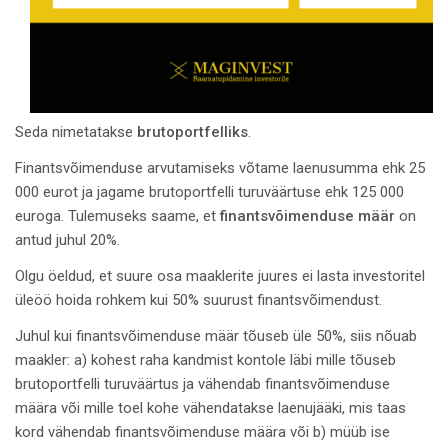
Seda nimetatakse
brutoportfelliks
.
Finantsvõimenduse arvutamiseks võtame laenusumma ehk 25
000 eurot ja jagame brutoportfelli turuväärtuse ehk 125 000
euroga. Tulemuseks saame, et
finantsvõimenduse määr
on
antud juhul 20%.
Olgu öeldud, et suure osa maaklerite juures ei lasta investoritel
üleöö hoida rohkem kui 50% suurust finantsvõimendust.
Juhul kui finantsvõimenduse määr tõuseb üle 50%, siis nõuab
maakler: a) kohest raha kandmist kontole läbi mille tõuseb
brutoportfelli turuväärtus ja vähendab finantsvõimenduse
määra või mille toel kohe vähendatakse laenujääki, mis taas
kord vähendab finantsvõimenduse määra või b) müüb ise