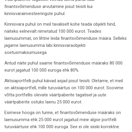
finantsvõimenduse arvutamine pisut teisiti kui
kinnisvarainvesteeringute puhul.
Kinnisvara puhul on meil tavaliselt kohe teada objekti hind,
näiteks eelnevalt nimetatud 100 000 eurot. Teades
laenusummat, on lihtne leida finantsvõimenduse määra. Selleks
jagame laenusumma läbi kinnisvaraobjekti
soetusmaksumusega.
Antud näite puhul saame finantsvõimenduse määraks 80 000
eurot jagatud 100 000 euroga ehk 80%.
Aktsiaportfelli puhul käivad asjad pisut teisiti. Oletame, et meil
on aktsiaportfell, mille turuväärtus on 100 000 eurot. Soovime
võtta portfellis olevate väärtpaberite tagatisel ja uute
väärtpaberite ostuks laenu 25 000 eurot.
Esimese hooga on tunne, et finantsvõimenduse määraks on
laenusumma ehk 25 000 eurot jagatud meie algse portfelli
turuväärtuse ehk 100 000 euroga. See ei ole siiski korrektne.