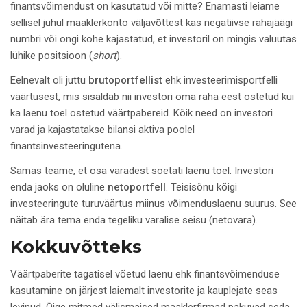
finantsvõimendust on kasutatud või mitte? Enamasti leiame
sellisel juhul maaklerkonto väljavõttest kas negatiivse rahajäägi
numbri või ongi kohe kajastatud, et investoril on mingis valuutas
lühike positsioon (
short
).
Eelnevalt oli juttu
brutoportfellist
ehk investeerimisportfelli
väärtusest, mis sisaldab nii investori oma raha eest ostetud kui
ka laenu toel ostetud väärtpabereid. Kõik need on investori
varad ja kajastatakse bilansi aktiva poolel
finantsinvesteeringutena.
Samas teame, et osa varadest soetati laenu toel. Investori
enda jaoks on oluline
netoportfell
. Teisisõnu kõigi
investeeringute turuväärtus miinus võimenduslaenu suurus. See
näitab ära tema enda tegeliku varalise seisu (netovara).
Kokkuvõtteks
Väärtpaberite tagatisel võetud laenu ehk finantsvõimenduse
kasutamine on järjest laiemalt investorite ja kauplejate seas