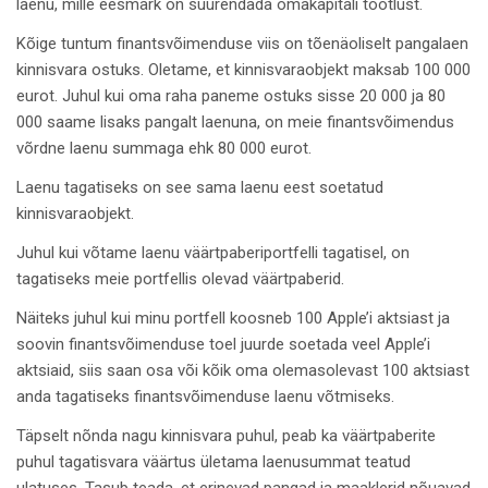
laenu, mille eesmärk on suurendada omakapitali tootlust.
Kõige tuntum finantsvõimenduse viis on tõenäoliselt pangalaen
kinnisvara ostuks. Oletame, et kinnisvaraobjekt maksab 100 000
eurot. Juhul kui oma raha paneme ostuks sisse 20 000 ja 80
000 saame lisaks pangalt laenuna, on meie finantsvõimendus
võrdne laenu summaga ehk 80 000 eurot.
Laenu tagatiseks on see sama laenu eest soetatud
kinnisvaraobjekt.
Juhul kui võtame laenu väärtpaberiportfelli tagatisel, on
tagatiseks meie portfellis olevad väärtpaberid.
Näiteks juhul kui minu portfell koosneb 100 Apple’i aktsiast ja
soovin finantsvõimenduse toel juurde soetada veel Apple’i
aktsiaid, siis saan osa või kõik oma olemasolevast 100 aktsiast
anda tagatiseks finantsvõimenduse laenu võtmiseks.
Täpselt nõnda nagu kinnisvara puhul, peab ka väärtpaberite
puhul tagatisvara väärtus ületama laenusummat teatud