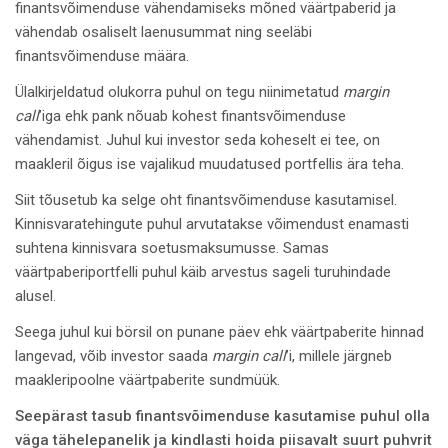
finantsvõimenduse vähendamiseks mõned väärtpaberid ja
vähendab osaliselt laenusummat ning seeläbi
finantsvõimenduse määra.
Ülalkirjeldatud olukorra puhul on tegu niinimetatud
margin
call
’iga ehk pank nõuab kohest finantsvõimenduse
vähendamist. Juhul kui investor seda koheselt ei tee, on
maakleril õigus ise vajalikud muudatused portfellis ära teha.
Siit tõusetub ka selge oht finantsvõimenduse kasutamisel.
Kinnisvaratehingute puhul arvutatakse võimendust enamasti
suhtena kinnisvara soetusmaksumusse. Samas
väärtpaberiportfelli puhul käib arvestus sageli turuhindade
alusel.
Seega juhul kui börsil on punane päev ehk väärtpaberite hinnad
langevad, võib investor saada
margin call
’i, millele järgneb
maakleripoolne väärtpaberite sundmüük.
Seepärast tasub finantsvõimenduse kasutamise puhul olla
väga tähelepanelik ja kindlasti hoida piisavalt suurt puhvrit