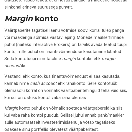
ulatuses. Tasub teada, et erinevad pangad ja maaklerid nõuavad
siinkohal erineva suurusega puhvrit.
Margin
konto
Väärtpaberite tagatisel laenu võtmise soovi korral tuleb panga
või maakleriga sõlmida vastav leping. Mõnede maaklerfirmade
puhul (näiteks Interactive Brokers) on tarvilik avada teatud tüüpi
konto, mille puhul on finantsvõimenduse kasutamine lubatud.
Seda kontotüüpi nimetatakse
margin
kontoks ehk
margin
account
’iks.
Vastand, ehk konto, kus finantsvõimendust ei saa kasutada,
kannab nime
cash account
ehk rahakonto. Selle kontotüübi
olemasolu korral on võimalik väärtpaberitehinguid teha vaid siis,
kui sul on ostuks kontol vaba raha olemas.
Margin
konto puhul on võimalik soetada väärtpabereid ka siis
kui vaba raha kontol puudub. Sellisel juhul annab pank/maakler
sulle automaatselt investeerimislaenu ja võtab tagatiseks
osakese sinu portfellis olevatest väärtpaberitest.