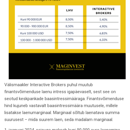
Välismaakler Interactive Brokers puhul muutub
finantsvõimenduse laenu intress igapäevaselt, sest see on
seotud keskpankade baasintressimääraga. Finantsvõimenduse
hind kujuneb vastavalt baasintressimäära muutusele, millele
lisatakse laenumarginaal. Marginaal sõltub laenatava summa
suurusest – mida suurem laen, seda madalam marginaal.