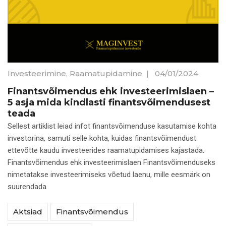
Investeerimine
,
Raamatupidamine
|
04/01/2024
Finantsvõimendus ehk investeerimislaen –
5 asja mida kindlasti finantsvõimendusest
teada
Sellest artiklist leiad infot finantsvõimenduse kasutamise kohta
investorina, samuti selle kohta, kuidas finantsvõimendust
ettevõtte kaudu investeerides raamatupidamises kajastada.
Finantsvõimendus ehk investeerimislaen Finantsvõimenduseks
nimetatakse investeerimiseks võetud laenu, mille eesmärk on
suurendada
Aktsiad
Finantsvõimendus