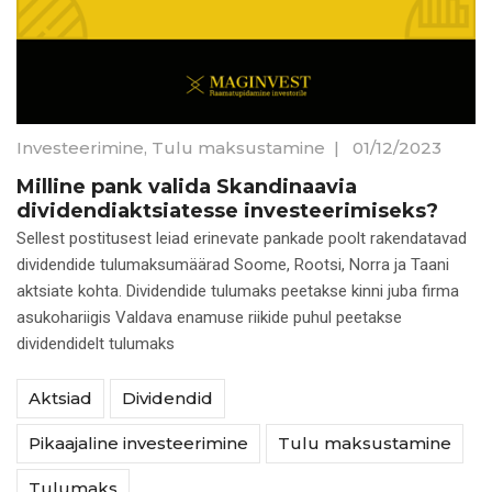
Investeerimine
,
Tulu maksustamine
|
01/12/2023
Milline pank valida Skandinaavia
dividendiaktsiatesse investeerimiseks?
Sellest postitusest leiad erinevate pankade poolt rakendatavad
dividendide tulumaksumäärad Soome, Rootsi, Norra ja Taani
aktsiate kohta. Dividendide tulumaks peetakse kinni juba firma
asukohariigis Valdava enamuse riikide puhul peetakse
dividendidelt tulumaks
Aktsiad
Dividendid
Pikaajaline investeerimine
Tulu maksustamine
Tulumaks