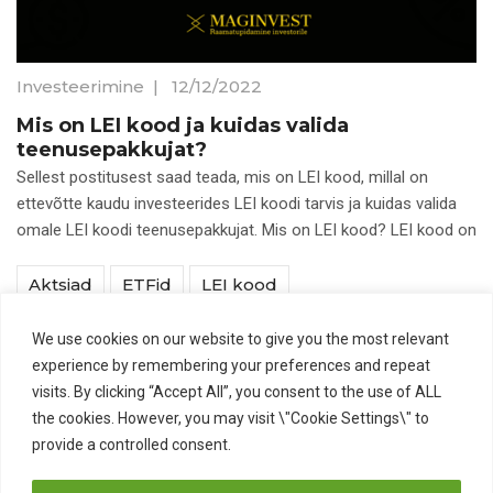
Investeerimine
|
12/12/2022
Mis on LEI kood ja kuidas valida
teenusepakkujat?
Sellest postitusest saad teada, mis on LEI kood, millal on
ettevõtte kaudu investeerides LEI koodi tarvis ja kuidas valida
omale LEI koodi teenusepakkujat. Mis on LEI kood? LEI kood on
Aktsiad
ETFid
LEI kood
Pikaajaline investeerimine
We use cookies on our website to give you the most relevant
experience by remembering your preferences and repeat
visits. By clicking “Accept All”, you consent to the use of ALL
1
2
the cookies. However, you may visit \"Cookie Settings\" to
provide a controlled consent.