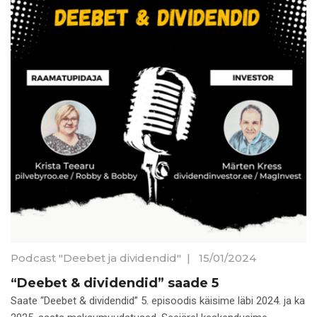
Podcast "Deebet ja dividendid"
|
15/01/2024
“Deebet & dividendid” saade 5
Saate “Deebet & dividendid” 5. episoodis käisime läbi 2024. ja ka