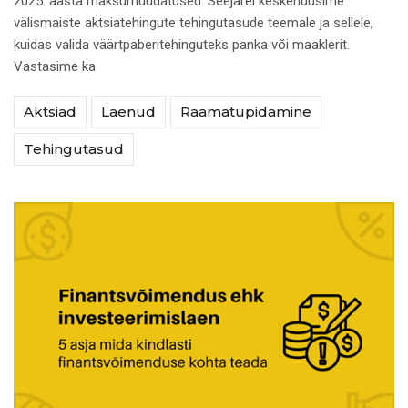
2025. aasta maksumuudatused. Seejärel keskendusime
välismaiste aktsiatehingute tehingutasude teemale ja sellele,
kuidas valida väärtpaberitehinguteks panka või maaklerit.
Vastasime ka
Aktsiad
Laenud
Raamatupidamine
Tehingutasud