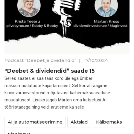
Podcast "Deebet ja dividendid"
|
17/10/2024
“Deebet & dividendid” saade 15
Selles saates ei saa taas kord üle ega ümber
maksumuudatuste kajastamisest. Sel korral räägime
kinnisvarainvestoreid mõjutavast käibemaksuseaduse
muudatusest. Lisaks jagab Märten oma katsetusi AI
tööriistadega ning veidi arutleme ka selle
AI ja automatiseerimine
Aktsiad
Käibemaks