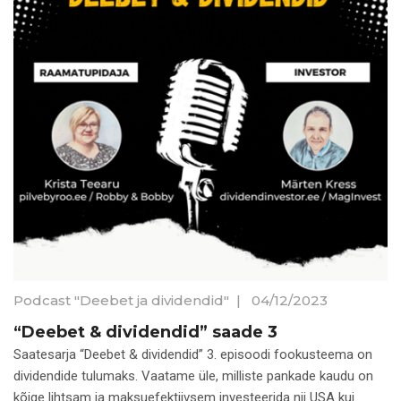
Podcast "Deebet ja dividendid"
|
04/12/2023
“Deebet & dividendid” saade 3
Saatesarja “Deebet & dividendid” 3. episoodi fookusteema on
dividendide tulumaks. Vaatame üle, milliste pankade kaudu on
kõige lihtsam ja maksuefektiivsem investeerida nii USA kui