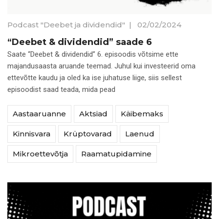
Podcast "Deebet ja dividendid"
|
02/02/2024
“Deebet & dividendid” saade 6
Saate “Deebet & dividendid” 6. episoodis võtsime ette
majandusaasta aruande teemad. Juhul kui investeerid oma
ettevõtte kaudu ja oled ka ise juhatuse liige, siis sellest
episoodist saad teada, mida pead
Aastaaruanne
Aktsiad
Käibemaks
Kinnisvara
Krüptovarad
Laenud
Mikroettevõtja
Raamatupidamine