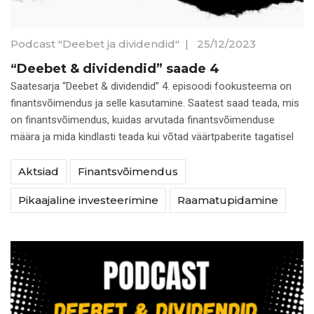
Podcast "Deebet ja dividendid"
|
25/12/2023
“Deebet & dividendid” saade 4
Saatesarja “Deebet & dividendid” 4. episoodi fookusteema on
finantsvõimendus ja selle kasutamine. Saatest saad teada, mis
on finantsvõimendus, kuidas arvutada finantsvõimenduse
määra ja mida kindlasti teada kui võtad väärtpaberite tagatisel
Aktsiad
Finantsvõimendus
Pikaajaline investeerimine
Raamatupidamine