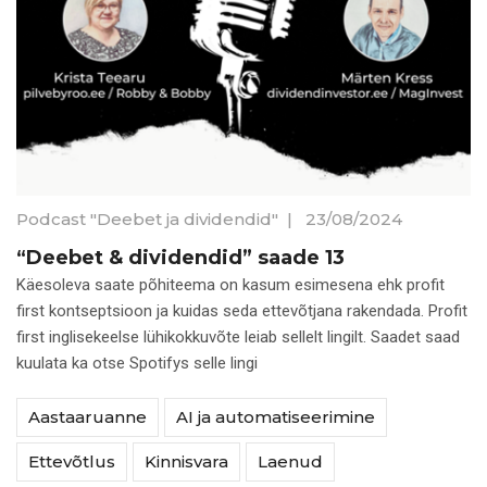
Podcast "Deebet ja dividendid"
|
23/08/2024
“Deebet & dividendid” saade 13
Käesoleva saate põhiteema on kasum esimesena ehk profit
first kontseptsioon ja kuidas seda ettevõtjana rakendada. Profit
first ⁠inglisekeelse lühikokkuvõte leiab sellelt lingilt⁠. Saadet saad
kuulata ka otse Spotifys selle lingi
Aastaaruanne
AI ja automatiseerimine
Ettevõtlus
Kinnisvara
Laenud