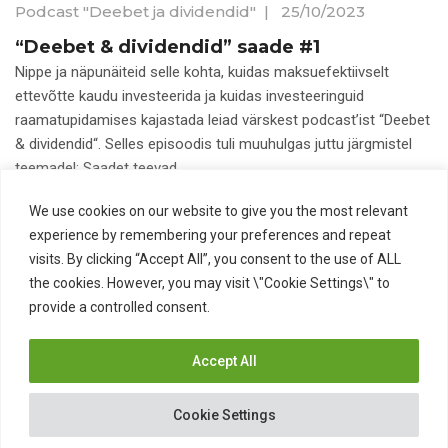
Podcast "Deebet ja dividendid"
|
25/10/2023
“Deebet & dividendid” saade #1
Nippe ja näpunäiteid selle kohta, kuidas maksuefektiivselt
ettevõtte kaudu investeerida ja kuidas investeeringuid
raamatupidamises kajastada leiad värskest podcast’ist “Deebet
& dividendid“. Selles episoodis tuli muuhulgas juttu järgmistel
teemadel: Saadet teevad
We use cookies on our website to give you the most relevant
Aktsiad
Käibemaks
Kinnisvara
Podcast
experience by remembering your preferences and repeat
Raamatupidamine
visits. By clicking “Accept All”, you consent to the use of ALL
the cookies. However, you may visit \"Cookie Settings\" to
provide a controlled consent.
Accept All
Copyright 2026 - Company - All rights reserved. Powered
by WordPress.
Cookie Settings