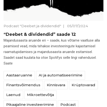
Podcast "Deebet ja dividendid"
|
05/07/2024
“Deebet & dividendid” saade 12
Majandusaasta aruande eri – saade, kus võtame vaatluse alla
peamised vead, mida tehakse investeeringute kajastamisel
raamatupidamises ja majandusaasta aruande esitamisel.
Saadet saad kuulata ka otse Spotifys selle lingi vahendusel.
Saate
Aastaaruanne
AI ja automatiseerimine
Finantsvõimendus
Kinnisvara
Krüptovarad
Laenud
Mikroettevõtja
Pikaajaline investeerimine
Podcast