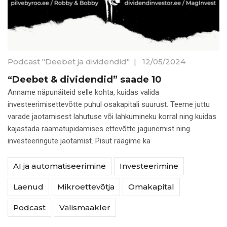
Podcast "Deebet ja dividendid"
|
12/05/2024
“Deebet & dividendid” saade 10
Anname näpunäiteid selle kohta, kuidas valida
investeerimisettevõtte puhul osakapitali suurust. Teeme juttu
varade jaotamisest lahutuse või lahkumineku korral ning kuidas
kajastada raamatupidamises ettevõtte jagunemist ning
investeeringute jaotamist. Pisut räägime ka
AI ja automatiseerimine
Investeerimine
Laenud
Mikroettevõtja
Omakapital
Podcast
Välismaakler