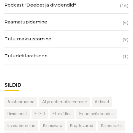
Podcast "Deebet ja dividendid"
(16)
Raamatupidamine
(6)
Tulu maksustamine
(9)
Tuludeklaratsioon
(1)
SILDID
Aastaaruanne
AI ja automatiseerimine
Aktsiad
Dividendid
ETFid
Ettevõtlus
Finantsvõimendus
Investeerimine
Kinnisvara
Krüptovarad
Käibemaks