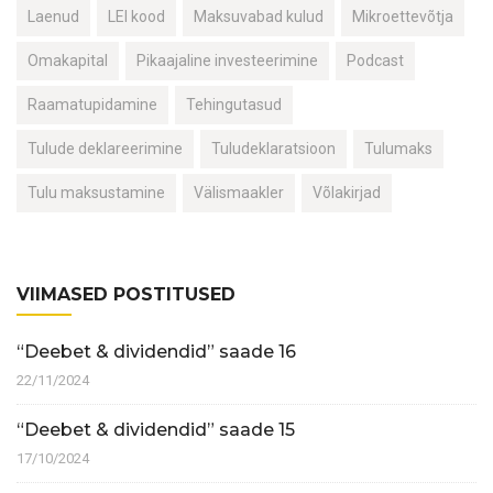
Laenud
LEI kood
Maksuvabad kulud
Mikroettevõtja
Omakapital
Pikaajaline investeerimine
Podcast
Raamatupidamine
Tehingutasud
Tulude deklareerimine
Tuludeklaratsioon
Tulumaks
Tulu maksustamine
Välismaakler
Võlakirjad
VIIMASED POSTITUSED
“Deebet & dividendid” saade 16
22/11/2024
“Deebet & dividendid” saade 15
17/10/2024