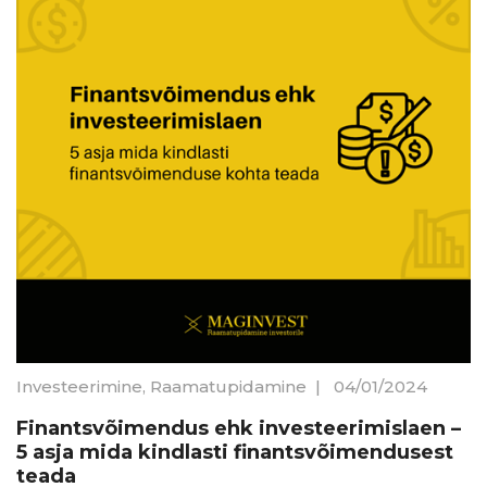
Investeerimine
,
Raamatupidamine
|
04/01/2024
Finantsvõimendus ehk investeerimislaen –
5 asja mida kindlasti finantsvõimendusest
teada