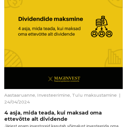
Aastaaruanne
,
Investeerimine
,
Tulu maksustamine
|
24/04/2024
4 asja, mida teada, kui maksad oma
ettevõtte alt dividende
Järjest enam investoreid kasutab võimalust investeerida oma