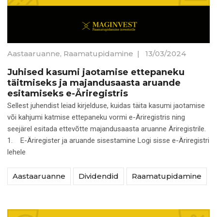
Aastaaruanne
,
Raamatupidamine
|
13/03/2024
Juhised kasumi jaotamise ettepaneku
täitmiseks ja majandusaasta aruande
esitamiseks e-Äriregistris
Sellest juhendist leiad kirjelduse, kuidas täita kasumi jaotamise
või kahjumi katmise ettepaneku vormi e-Äriregistris ning
seejärel esitada ettevõtte majandusaasta aruanne Äriregistrile.
1. E-Äriregister ja aruande sisestamine Logi sisse e-Äriregistri
lehele
Aastaaruanne
Dividendid
Raamatupidamine