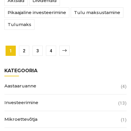
Aktsiad
Dividendid
Pikaajaline investeerimine
Tulu maksustamine
Tulumaks
1
2
3
4
KATEGOORIA
Aastaaruanne
(4)
Investeerimine
(13)
Mikroettevõtja
(1)