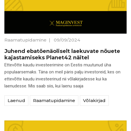
Raamatupidamine
|
09/09/2024
Juhend ebatõenäoliselt laekuvate nõuete
kajastamiseks Planet42 näitel
Ettevõtte kaudu investeerimine on Eestis muutunud üha
populaarsemaks. Täna on meil päris palju investoreid, kes on
ettevõtte kaudu investeerinud nii võlakirjadesse kui ka
laenudesse. Mis saab siis, kui laenu saaja
Laenud
Raamatupidamine
Võlakirjad