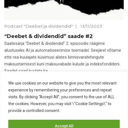
Podcast "Deebet ja dividendid"
|
13/11/2023
“Deebet & dividendid” saade #2
Saatesarja “Deebet & dividendid” 2. episoodis räägime
alustuseks AI ja automatiseerimise teemadel. Seejärel võtame
ette rea kuulajate küsimusi alates kinnisvaratehingute
maksustamisest kuni maksuvabade kulude ja indeksfondideni.
Saadet saad kuulata ka
We use cookies on our website to give you the most relevant
AI ja automatiseerimine
ETFid
Kinnisvara
experience by remembering your preferences and repeat
Maksuvabad kulud
Raamatupidamine
visits. By clicking “Accept All”, you consent to the use of ALL
the cookies. However, you may visit \"Cookie Settings\" to
provide a controlled consent.
Accept All