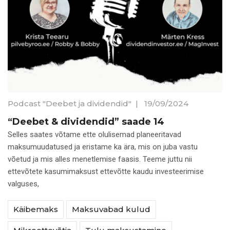
Podcast "Deebet ja dividendid"
|
19/09/2024
“Deebet & dividendid” saade 14
Selles saates võtame ette olulisemad planeeritavad
maksumuudatused ja eristame ka ära, mis on juba vastu
võetud ja mis alles menetlemise faasis. Teeme juttu nii
ettevõtete kasumimaksust ettevõtte kaudu investeerimise
valguses,
Käibemaks
Maksuvabad kulud