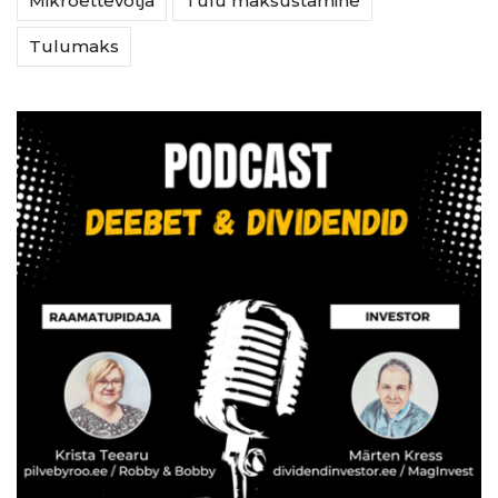
Mikroettevõtja
Tulu maksustamine
Tulumaks