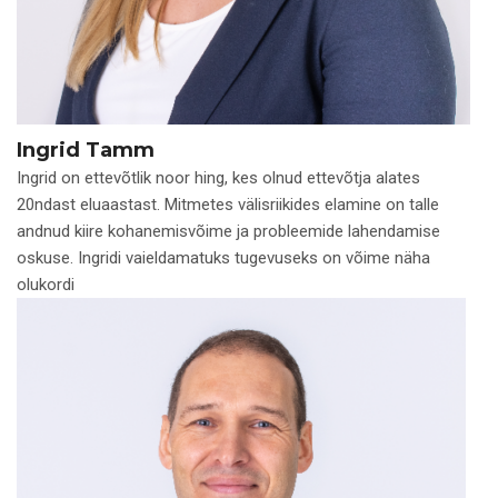
Ingrid Tamm
Ingrid on ettevõtlik noor hing, kes olnud ettevõtja alates
20ndast eluaastast. Mitmetes välisriikides elamine on talle
andnud kiire kohanemisvõime ja probleemide lahendamise
oskuse. Ingridi vaieldamatuks tugevuseks on võime näha
olukordi