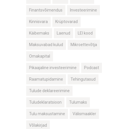
Finantsvõimendus
Investeerimine
Kinnisvara
Krüptovarad
Käibemaks
Laenud
LEI kood
Maksuvabad kulud
Mikroettevõtja
Omakapital
Pikaajaline investeerimine
Podcast
Raamatupidamine
Tehingutasud
Tulude deklareerimine
Tuludeklaratsioon
Tulumaks
Tulu maksustamine
Välismaakler
Võlakirjad