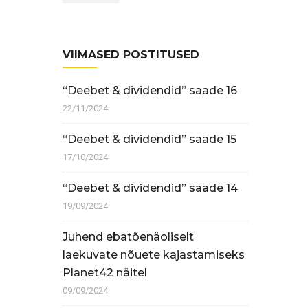
VIIMASED POSTITUSED
“Deebet & dividendid” saade 16
22/11/2024
“Deebet & dividendid” saade 15
17/10/2024
“Deebet & dividendid” saade 14
19/09/2024
Juhend ebatõenäoliselt
laekuvate nõuete kajastamiseks
Planet42 näitel
09/09/2024