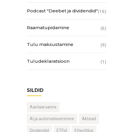
Podcast "Deebet ja dividendid"
(16)
Raamatupidamine
(6)
Tulu maksustamine
(9)
Tuludeklaratsioon
(1)
SILDID
Aastaaruanne
AI ja automatiseerimine
Aktsiad
Dividendid
ETFid
Ettevõtlus